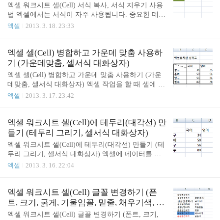
그럼 윗주를 한번 사용해보겠습니다. C4셀 매매계약
엑셀 워크시트 셀(Cell) 서식 복사, 서식 지우기 사용
서라는 텍스트 값에 윗주를 적용시켜 보겠습니다. 셀
법 엑셀에서는 서식이 자주 사용됩니다. 중요한 데이
을 선택하고 홈탭의 글꼴 그룹의 '내천'이라고 써있는
터나 그룹별로 글꼴 서식(폰트, 크기, 채우기색, 글꼴
엑셀
2013. 3. 18. 23:33
윗주 아이콘 오른쪽 화살표를 클릭해보겠습니다. 클
색 등)을 변경하여 사용하는데 데이터를 사용할 때마
릭하면 윗주 필드 표시, 윗주 편집, 윗주 설정 라는 것
다 글꼴을 수정하기는 너무 귀찮은 작업입니다. 그래
이 보입니다. 여기서 윗주 편집을 클릭! 윗주 편집을
서 사용할 수 있는 기능이 서식복사입니다. 서식을
엑셀 셀(Cell) 병합하고 가운데 맞춤 사용하
클릭하면 매매계약서 셀값 위에 윗주를 편집..
지정한 데이터 B3 셀에 있습니다. 여기서 데이터를
기 (가운데맞춤, 셀서식 대화상자)
단축키 복사 Ctrl+C, 붙여넣기 Ctrl+V 를 사용하면 서
엑셀 셀(Cell) 병합하고 가운데 맞춤 사용하기 (가운
식뿐만 아니라 값도 복사가 됩니다. 복사 후 붙여넣
데맞춤, 셀서식 대화상자) 엑셀 작업을 할 때 셀에 긴
기 옵션을 클릭해서 서식만 선택할 수 있습니다. (붙
텍스트 문자를 적으면 다른 셀로 넘어가게 됩니다.
엑셀
2013. 3. 17. 23:42
여넣기 옵션 - 원본 서식 유지, 대상 테마 사용, 주변
그리고 문서의 제목은 크기 때문에 셀을 합쳐야 할
서식에 맞추기, 값 및 숫자 서식, 원본 열 너비 유지,
필요가 있습니다. 엑셀에서 자주 사용하는 기능인 셀
서식만, 셀 연결) 이렇게 서식 복사를 할 수도 있지만
(Cell) 병합하고 가운데 맞춤이 필요한 시점입니다.
엑셀 워크시트 셀(Cell)에 테두리(대각선) 만
엑셀에서는 더 ..
표를 만들고 위에 제목을 "떡잎유치원 성적표"라고
들기 (테두리 그리기, 셀서식 대화상자)
정했습니다. 제목을 꾸미기 위해 B2셀에서 E2셀까지
엑셀 워크시트 셀(Cell)에 테두리(대각선) 만들기 (테
병합을 해보겠습니다. 우선 B2에서 E2까지 드래그를
두리 그리기, 셀서식 대화상자) 엑셀에 데이터를 모
해서 영역을 지정합니다. 그리고 홈탭의 맞춤그룹에
두 입력을 하고 작업을 완료했는데도 뭔가 어석하죠?
엑셀
2013. 3. 16. 22:04
서 병합하고 가운데 맞춤을 클릭합니다. B2~E2셀까
워크시트 셀에 테두리가 없어서 그렇습니다. 셀에 테
지 병합이 되고, "떡잎유치원 성적표"라는 텍스트가
두리를 한번 만들어 보겠습니다. 우선 테두리를 만들
가운데 맞춤이 됩니다. (말 그대로 병합과 가운데 맞
셀을 드래그해서 영역지정합니다. 그리고 홈탭의 글
엑셀 워크시트 셀(Cell) 글꼴 변경하기 (폰
춤을 동시에 진행하는 기능입니다.)..
꼴그룹에서 테두리를 선택! 테두리를 그리기 위한 다
트, 크기, 굵게, 기울임꼴, 밑줄, 채우기색, 글
양한 옵션이 있습니다. 아래쪽, 위쪽, 왼쪽, 오른쪽 테
꼴색)
엑셀 워크시트 셀(Cell) 글꼴 변경하기 (폰트, 크기,
두리, 테두리 없음, 모든 테두리, 바깥쪽 테두리, 굵은