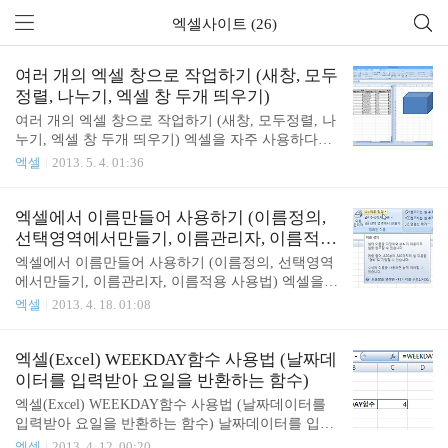
엑셀사이트 (26)
여러 개의 엑셀 창으로 작업하기 (새창, 모두
정렬, 나누기, 엑셀 창 두개 띄우기)
여러 개의 엑셀 창으로 작업하기 (새창, 모두정렬, 나
누기, 엑셀 창 두개 띄우기) 엑셀을 자주 사용하다보
면 여러 개의 창을 띄우고 작업을 할 때가 있습니다.
엑셀
2013. 5. 4. 01:36
컴퓨터가 2대거나 듀얼모니터라면 작업하기가 더 좋
겠지만 아닌 경우가 더 많죠. 하나의 모니터에서 여
러개의 엑셀 창을 띄우고 작업을 하는 3가지 방법을
엑셀에서 이름만들어 사용하기 (이름정의,
알아보겠습니다. 엑셀 창을 여러개 띄우기 위해서는
선택영역에서만들기, 이름관리자, 이름적용
보통 엑셀 리본메뉴 보기 탭의 창 그룹을 사용합니다
사용법)
엑셀에서 이름만들어 사용하기 (이름정의, 선택영역
1. 새창으로 창을 하나 만든 후 모두정렬 (바둑판식,
에서만들기, 이름관리자, 이름적용 사용법) 엑셀을
가로, 세로, 계단식) 한 개의 새로운 창을 만들기 위
사용하면서 똑같은 영역을 매번 지정하려면 번거롭
엑셀
2013. 4. 18. 01:08
해서 리본메뉴에서 [보기] - [창] - [새 창]을 클릭합니
습니다. 그래서 엑셀에서는 특정영역에 이름정의를
다.! 윈도우 작업 표시줄을 보면 한개의 창이 새롭게
해서 사용할 수 있습니다. 그럼 이름을 정의해서 사
생성된 것을 알 수 있습니다. 새 창이 생성됐으면 모
용해 볼까요? 리본메뉴의 수식탭에 정의된 이름 그룹
엑셀(Excel) WEEKDAY함수 사용법 (날짜데
두정렬을 클릭합니다. 정렬..
을 보면 이름관리자, 이름정의, 수식에서 사용, 선택
이터를 입력받아 요일을 반환하는 함수)
영역에서 만들기 버튼이 있습니다. 먼저 이름정의를
엑셀(Excel) WEEKDAY함수 사용법 (날짜데이터를
해봅시다. 이름정의 하기 이름을 정의할 영역을 우선
입력받아 요일을 반환하는 함수) 날짜데이터를 입력
선택한 후 이름정의 버튼을 클릭하면, 새 이름 대화
받아 요일을 반환하는 WEEKDAY()함수 사용법을 알
엑셀
2013. 4. 12. 00:20