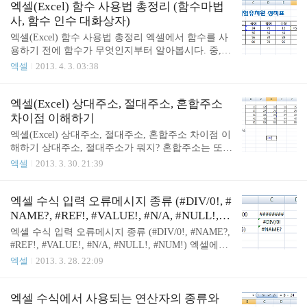
다. 도움말을 활용하는 방법을 알아보겠습니다. SUM
엑셀(Excel) 함수 사용법 총정리 (함수마법
쉽죠..
함수의 인자로 'ㅋㅋㅋ'을 입력하고 엔터를 누릅니다.
사, 함수 인수 대화상자)
당연히 오류메시지가 뜨겠죠? #NAME? 메시지는 뭐
엑셀(Excel) 함수 사용법 총정리 엑셀에서 함수를 사
지? 궁금하면 인터넷 검색을 하나요? 인터넷 검색도
용하기 전에 함수가 무엇인지부터 알아봅시다. 중,
한 방법이지만 Microsoft Office에서는 Excel 도움말
고등학교 시절 수학시간에 배웠던 함수 f(x)와 같은
엑셀
2013. 4. 3. 03:38
을 지원합니다. 마이크로소프트의 거의 모든 프로그
것입니다. 자주 사용하는 계산을 미리 정의한 수식을
램이 이런 도움말을 지원하죠. F1키를 누르거나 오른
말합니다. 결과 = 함수이름(인수1, 인수2 ...) 예) 바코
쪽 위의 물음표(?)를 클릭하면 도움말이 뜹니다. #NA
드로 책 정보를 얻어내는 과정을 함수로 만들 수 있
엑셀(Excel) 상대주소, 절대주소, 혼합주소
ME? 오류메시지를 찾기..
습니다. 책정보 = 책정보를얻는함수(바코드정보) 함
차이점 이해하기
수 개념을 정리했으니 엑셀에서 사용해봅시다. 1. 직
엑셀(Excel) 상대주소, 절대주소, 혼합주소 차이점 이
접 셀(Cell)에 함수와 인자를 입력하는 방법 기초적인
해하기 상대주소, 절대주소가 뭐지? 혼합주소는 또
함수를 사용할 때나 웬만한 함수를 모두 암기한 고수
뭐야? 엑셀을 사용하면서 어렵다는 이야기가 이때부
엑셀
2013. 3. 30. 21:39
들이 사용하는 방식입니다. 인수를 지정할 때를 제외
터 나오게 됩니다. 주소를 지정하는 방식을 말하는데
하면 키보드로 바로 입력하니 속도가 아주 빠릅니다.
이번기회에 상대, 절대, 혼합주소에 대해 자세히 알
(인수를 지정할 때는 직접입력, 클릭, 드래그를 사용
아보겠습니다. 잘 따라오세요^^ 참조할 수 있는 표가
엑셀 수식 입력 오류메시지 종류 (#DIV/0!, #
합니다.) 2. 함수마법사..
있습니다. 그 표에 있는 데이터를 참조하기 위해 D10
NAME?, #REF!, #VALUE!, #N/A, #NULL!, #
셀에 등호(=)를 입력하고 D4셀을 클릭합니다. 그러
NUM!)
엑셀 수식 입력 오류메시지 종류 (#DIV/0!, #NAME?,
면 '=D4'라고 나오죠? 엔터키를 누르면 D10셀은 D4
#REF!, #VALUE!, #N/A, #NULL!, #NUM!) 엑셀에서
셀 주소를 참조하여 D4셀의 값을 불러옵니다. 여기
값이든 수식이든 입력을 하다보면 실수를 하게 마련
엑셀
2013. 3. 28. 22:09
서 'D4'라고 자주사용하는 주소 지정방식이 상대주소
입니다. 실수를 하는 것은 사람인지라 문제가 되지
지정방식입니다. 말 그대로 주소가 상대적이라는 말
않습니다. 하지만, 무슨 실수를 했는지는 알아야합니
입니다. D10셀에 채우기 핸들을 사용하여 위와 같이
다. 엑셀에서는 오류메시지를 알면 실수한 것을 쉽고
엑셀 수식에서 사용되는 연산자의 종류와
만들어 봅시다. 채워지는 데이터가..