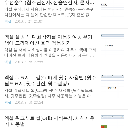
고칠 수 있습니다. B셀 같이 입력을 했을 때 C셀 같이
우선순위 (참조연산자, 산술연산자, 문자열
오류메시지를 보게 됩니다. 그럼 엑셀 오류메시지에
연산자, 비교연산자)
엑셀 수식에서 사용되는 연산자의 종류와 우선순위
대해서 간단히 알아보겠습니다. ##### 열 너비가 충
엑셀에서는 각 셀에 단순한 텍스트, 숫자 같은 값 뿐
분하지 않거나 음수 날짜 또는 시간을 사용하는 경우
만 아니라 수식도 입력을 할 수 있습니다. 수식을 입
엑셀
2013. 3. 27. 21:07
발생 #DIV/0! 숫자를 0으로 나누는 경우 발생 #NAM
력하는 법은 등호'='를 처음에 붙이고 뒤에 수식을 쓰
E? 수식의 텍스트를 인식하지 못하는 경우 발생 #RE
면 됩니다. 위와 같이 수식을 쓰고 엔터키를 치면 수
F! 셀 참조가 유효하지 않는 경우 발생 #VA..
식은 사라지고 결과 값만 나오게 됩니다. (수식을 쓰
엑셀 셀 서식 대화상자를 이용하여 채우기
다가 ESC키를 누르면 입력 취소가 됩니다.) 값만 나
색에 그라데이션 효과 적용하기
와있는 셀을 클릭해보면 빨간줄로 표시된 것 처럼 수
엑셀 셀 서식 대화상자를 이용하여 채우기 색에 그라
식 입력줄에는 수식이 표시가 됩니다. 그럼 수식에서
데이션 효과 적용하기 엑셀을 사용하다가 제목이나
사용할 수 있는 연산자의 종류에 대해서 알아볼까요?
중요한 데이터에 특별한 효과를 주고 싶을 때가 있습
엑셀
2013. 3. 26. 22:55
연산자의 종류에는 산술, 비교, 문자열, 참조 연산자
니다. 이번에는 셀에 그라데이션 효과를 적용시켜 보
가 있습니다. 산술연산자 + 더하기 = 8 + 12 - 빼기 =
겠습니다. C3셀에 '안녕하세요'라고 치고 셀 서식 대
24 - 12 * 곱하기 = 9 * 10 / 나누기 = 27 / 4 ^ 지수 =..
화상자를 열기위해 단축키 'Ctrl + 1' 을 눌립니다. (자
엑셀 워크시트 셀(Cell)에 윗주 사용법 (윗주
주 사용하는 단축키는 꼭 알아두세요!) 셀 서식 대화
필드표시, 윗주편집, 윗주설정)
상자가 뜨면 채우기 탭을 클릭합니다. 여기서 '채우
엑셀 워크시트 셀(Cell)에 윗주 사용법 (윗주필드표
기 효과'를 클릭! '채우기 효과' 대화상자가 뜨는데 여
시, 윗주편집, 윗주설정) 자주 사용하는 기능은 아니
기서 그라데이션 효과를 줄 수 있습니다. 채우기 효
지만 엑셀에는 윗주라는 것이 있습니다. 윗주라는 것
엑셀
2013. 3. 19. 23:54
과에 조금 변화를 줄까요? '색'은 두 가지 색일 선택하
을 왜 사용하는 걸까요? 다 필요하니 MS에서 만들었
고 '음영 스타일'은 세로를 선택하였습니다. '적용'에
겠지요 ㅎㅎ 한글(한자독음)과 한자, 한글과 영어를
서도 원하는 모양을 클릭합니다. 오른쪽 아래에 '보
같이 사용할 때 윗주를 자주 사용합니다. 아니면 추
엑셀 워크시트 셀(Cell) 서식복사, 서식지우
기'를 보시면 미리보기를 할 수..
가로 부연 설명이 필요할 때도 사용하면 되겠네요.
기 사용법