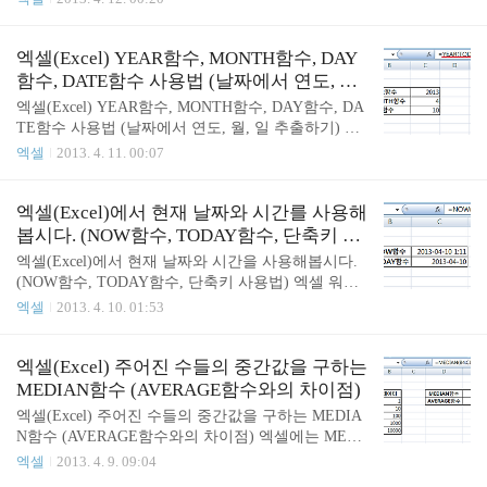
상자가 뜹니다. 여기서 이름이 자동으로 국어라고 입
아보겠습니다. WEEKDAY함수 WEEKDAY(serial_nu
력되어 있네요. 다름 이름을 주고 싶으면 직접집력하
mber,return_type) 날짜에 해당하는 요일을 반환합니
면 됩니다. 영역이 올바르고 이름이 정확하면 확인버
다. 두번째 인수인 return_type을 생략하면 1(일요일)
엑셀(Excel) YEAR함수, MONTH함수, DAY
튼을 클릭! 더 간단한 방법이 있습니다. 더 간편하게
을 시작으로 7(토요일) 사이의 정수로 요일을 반환합
함수, DATE함수 사용법 (날짜에서 연도, 월,
이름정의 하..
니다. return_type을 사용해 보겠습니다. return_type
일 추출하기)
엑셀(Excel) YEAR함수, MONTH함수, DAY함수, DA
반환되는 수 1 또는 생략 1(일요일)에서 7(토요일) 사
TE함수 사용법 (날짜에서 연도, 월, 일 추출하기) 엑
이의 숫자 2 1(월요일)부터 7(일요일) 사이의 숫자 3
셀에서 날짜 데이터를 사용하다보면 연도, 월, 일 데
엑셀
2013. 4. 11. 00:07
0(월요일)부터 6(일요일) 사이의 숫자 return_type에
이터만 따로 필요한 경우가 있습니다. 이때 사용하는
따라 다른 결과가 나옵니다. 보통은 생략해서 사용합
함수인 YEAR함수, MONTH함수, DAY함수를 알아보
니다. 이렇..
겠습니다. 위에서는 YEAR()함수, MONTH()함수, DA
엑셀(Excel)에서 현재 날짜와 시간를 사용해
Y()함수의 인수로 현재날짜 데이터를 반환하는 TOD
봅시다. (NOW함수, TODAY함수, 단축키 사
AY함수를 사용했습니다. 그래서 YEAR함수는 연도
용법)
엑셀(Excel)에서 현재 날짜와 시간을 사용해봅시다.
인 2013, MONTH함수는 월인 4, DAY함수는 일인 10
(NOW함수, TODAY함수, 단축키 사용법) 엑셀 워크
일 반환합니다. YEAR함수 날짜 데이터를 인수로 입
시트의 셀에 현재 시간과 날짜를 입력해야 할 때가
엑셀
2013. 4. 10. 01:53
력받아 연도 데이터를 반환한다. MONTH함수 날짜
있습니다. 이럴 때 사용하는 함수가 NOW()함수와 T
데이터를 인수로 입력받아 월 데이터를 반환한다. D
ODAY()함수입니다. 두 함수의 차이를 알아볼까요?
AY함수 날짜 데이터를 인수로 입력받아 일 데이터를
NOW함수 현재 날짜와 시간을 동시에 반환하는 함수
엑셀(Excel) 주어진 수들의 중간값을 구하는
반..
입니다. TODAY함수 현재 날짜를 반환하는 함수입니
MEDIAN함수 (AVERAGE함수와의 차이점)
다. NOW, TODAY함수를 사용해서 현재 날짜와 시간
엑셀(Excel) 주어진 수들의 중간값을 구하는 MEDIA
을 나타내면 셀이 갱신될 때 수시로 현재시간으로 변
N함수 (AVERAGE함수와의 차이점) 엑셀에는 MEDI
경(갱신)됩니다. 왜냐하면 계속 현재시간을 구해서
AN함수라는 것이 있습니다. 이 함수는 주어진 수들
엑셀
2013. 4. 9. 09:04
반환하는 함수이기 때문입니다. 한번 현재 날짜와 시
의 중간값을 구합니다. 중간값이면 평균 아닌가요?