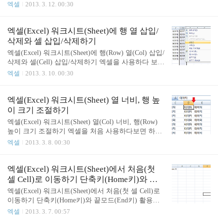
크시트에서 필요없어 숨기고 싶은 행과 열(셀)이 있
엑셀
2013. 3. 12. 00:30
점은 셀 크기보다 긴 문자를 입력하게 되면 문자가
을 수 있습니다. 그럴 때 사용하는 기능이 행, 열 숨기
잘려서 다 보이지 않게 되는 현상이 생기게 됩니다.
기 기능입니다. 숨기기/숨기기 취소를 자세히 살펴보
이때는 리본메뉴의 홈탭에 맞춤그룹의 텍스트 줄 바
겠습니다. 서울, 인천, 대전, 광주, 대구, 울산, 부산
엑셀(Excel) 워크시트(Sheet)에 행 열 삽입/
꿈 옵션을 줄 수도 있지만 그것 보다 자..
데이터가 셀에 나타나있습니다. 여기서 우리는 서울
삭제와 셀 삽입/삭제하기
과 부산 데이터만 자주 참조를 하기 때문에 인천부터
엑셀(Excel) 워크시트(Sheet)에 행(Row) 열(Col) 삽입/
울산까지의 열 데이터를 숨겨보겠습니다. B열에서 F
삭제와 셀(Cell) 삽입/삭제하기 엑셀을 사용하다 보면
열 까지 드래그한 후에 그 위에 오른쪽 마우스 클릭
워크시트에 셀을 다 입력했는데 중간(사이)에 데이터
엑셀
2013. 3. 10. 00:30
을 합니다. 그러면 팝업메뉴가 뜨죠? 여기서 숨기기
를 추가로 삽입하거나 삭제를 해야 할 때가 있습니
를 눌러봅시다. 다른 열 데이터들은 깔끔하게 숨겨지
다. 오늘은 이것에 대해 알아보겠습니다. 우선 행과
고 서울과 부산 데이터만 보게 됩니다. 이 행과 열 숨
열 삽입/삭제에 대해 알아보겠습니다. 시트의 위쪽
엑셀(Excel) 워크시트(Sheet) 열 너비, 행 높
기기는 정말 자주 사용하는 기능..
열, 삽입을 할 부분에서 오른쪽 마우스 클릭을 하면
이 크기 조절하기
팝업메뉴가 뜹니다. 여기서 삽입을 클릭! 쉽게 1개의
엑셀(Excel) 워크시트(Sheet) 열(Col) 너비, 행(Row)
열이 삽입된 것을 볼 수 있습니다. (삭제도 같은 방식
높이 크기 조절하기 엑셀을 처음 사용하다보면 하나
으로 하면 됩니다.) 이렇게 행과 열을 삽입하게 되면
하나 다 궁금하죠? 데이터의 내용에 비해 셀의 크기
엑셀
2013. 3. 8. 00:30
행,열 전체가 삽입됩니다. 이번에는 부분적으로 셀
가 너무 커서 보기가 싫은 경우가 있습니다. 셀 크기
하나만 삽입/삭제하는 것을 해보겠습니다. 하나의 셀
를 변경하기 위해 열 너비, 행 높이를 조절하는 방법
이 있는 부분에서 오른쪽 마우스 클릭 팝업메뉴에서
을 알아보겠습니다. 열과 행의 크기 조절하는 방법이
엑셀(Excel) 워크시트(Sheet)에서 처음(첫
삽입을 선택합니다. ..
같아서 열너비 조절 중심으로 설명하겠습니다. 가장
셀 Cell)로 이동하기 단축키(Home키)와 끝
많이 사용하는 방법은 빨간 화살표 부분인 경계부분
모드(End키) 활용하기
엑셀(Excel) 워크시트(Sheet)에서 처음(첫 셀 Cell)로
을 드래그하는 것입니다. 드래그를 해서 원하는 크기
이동하기 단축키(Home키)와 끝모드(End키) 활용하
만큼 조절하시면 됩니다. 참 쉽죠? 다음으로 많이 쓰
기 대량의 데이터를 다루는 워크시트에서는 마우스
엑셀
2013. 3. 7. 00:57
는 방법은 그냥 빨간 화살표 부분을 더블클릭 하는