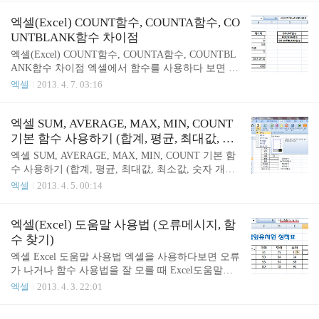
간을 입력하고 나서 갱신되는 것을 막기위해서는 다
평균이면 AVERAGE함수가 존재하는데요? 오 그럴
른방법을 사용해야합니다. 고정된 날짜와 시간를 입
싸한데... 얼핏보면 맞는 말 같은데...??? NO!!! 아니
엑셀(Excel) COUNT함수, COUNTA함수, CO
력하기 위해 편리한 단축키가 있습니다. ..
올시다! ㅎㅎ 말은 비슷할 수 있으나 MEDAIN함수와
UNTBLANK함수 차이점
AVERAGE함수는 완전 다른 함수입니다. 고로, 중간
엑셀(Excel) COUNT함수, COUNTA함수, COUNTBL
값과 평균은 다르다는 이야기입니다. 위 사진을 보면
ANK함수 차이점 엑셀에서 함수를 사용하다 보면 비
MEDAIN함수와 AVERAGE함수의 차이점을 명확하
슷비슷한 함수들이 많이 있습니다. 개수를 구하는 함
엑셀
2013. 4. 7. 03:16
게 알 수 있습니다. MEDIAN함수는 말 그대로 중간
수인 COUNT함수, COUNTA함수, COUNTBLANK함
값인 100을 나타내고, 1, 10, 100, 1000, 10000 AVERA
수 차이점을 알아보겠습니다. 함수를 사용하기 위해
GE함수는 모든 수를 더해서 숫자의 개수로 ..
서 함수 마법사를 사용합니다. 함수마법사에서 count
엑셀 SUM, AVERAGE, MAX, MIN, COUNT
를 검색해 함수 COUNTA함수를 선택했습니다. 함수
기본 함수 사용하기 (합계, 평균, 최대값, 최
를 선택하면 아래에 간단한 설명을 볼 수 있습니다.
소값, 숫자 개수 구하기) - 자동합계, 함수마
엑셀 SUM, AVERAGE, MAX, MIN, COUNT 기본 함
위 사진을 보면 COUNT함수, COUNTA함수, COUNT
법사
수 사용하기 (합계, 평균, 최대값, 최소값, 숫자 개수
BLANK함수의 결과값을 볼 수 있습니다. 그럼 이 세
구하기) 엑셀에서 가장 자주 사용하는 함수를 사용해
엑셀
2013. 4. 5. 00:14
함수의 차이점을 알아볼까요? COUNT함수 이 COUN
보겠습니다. SUM함수, AVERAGE함수, MAX함수,
T함수는 가장 기본으로 숫자의 개수를 구합니다. 여
MIN함수, COUNT함수입니다. 각각 합계, 평균, 최대
기서 날짜 데이터도 숫자로 인식한다는 점을 기억하
값, 최소값, 숫자 개수 구할 때 사용합니다. 너무 자주
엑셀(Excel) 도움말 사용법 (오류메시지, 함
세요. COUNT..
사용하는 함수라 자동으로 처리하는 버튼이 있습니
수 찾기)
다. 위 사진에서 보이는 "자동합계"버튼이 그것입니
엑셀 Excel 도움말 사용법 엑셀을 사용하다보면 오류
다. (리본메뉴 - 수식 탭 - 함수 라이브러리 그룹 - 자
가 나거나 함수 사용법을 잘 모를 때 Excel도움말을
동합계) 아래에 있는 작은 삼각형을 클릭하면 자동합
사용하시면 됩니다. 엑셀에서는 도움말이 너무 설명
엑셀
2013. 4. 3. 22:01
계말고도 평균, 숫자 개수, 최대값, 최소값을 자동으
을 잘하고 있어서 어느 정도 공부를 하고 나면 도움
로 계산 할 수 있습니다. 자동합계 버튼을 눌리고 인
말만 가지고도 웬만한 문제를 다 해결할 수가 있습니
수를 정확하게 드래그 한 후 엔터키만 누르면 끝! 참