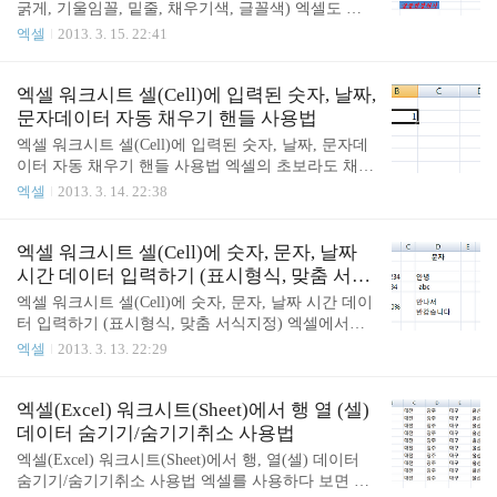
굵게, 기울임꼴, 밑줄, 채우기색, 글꼴색) 엑셀도 한
상자 테두리 등등... 여기서 제일 많이 사용되는 모든
글, MS워드 같이 문서작업을 할때 자주 사용이 됩니
엑셀
2013. 3. 15. 22:41
테두리를 선택해보겠습니다. 간단하게 셀에 테두리
다. 문서작업의 필수기능 글꼴 변경하기를 해보도록
가 만들어진 것을 볼수가 있습니다. 다음은 빈칸인 B
하겠습니다. 홈탭의 글꼴그룹을 이용하여 엑셀의 글
2셀에 대각선을 그려보도록 하겠습니다. 단축키 Ctrl
꼴을 변경할 수 있습니다. (글꼴그룹의 오른쪽 아래
엑셀 워크시트 셀(Cell)에 입력된 숫자, 날짜,
+1을 눌러서 셀 서식 대화상자를..
에 있는 화살표를 누르거나 단축키인 Ctrl+1을 눌러
문자데이터 자동 채우기 핸들 사용법
셀 서식 대화상자를 이용하면 한번에 여러가지 글꼴
엑셀 워크시트 셀(Cell)에 입력된 숫자, 날짜, 문자데
옵션을 선택할 수 있습니다.) 폰트, 크기, 굵게, 기울
이터 자동 채우기 핸들 사용법 엑셀의 초보라도 채우
임꼴, 밑줄, 채우기색, 글꼴색 등을 적용시켜 보겠습
기핸들이라는 말은 자주 들어봤을겁니다. 채우기핸
엑셀
2013. 3. 14. 22:38
니다. B2셀에 있는 원본데이터를 각각 글꼴을 적용시
들은 엑셀에서 몰라서는 안되는 매우 중요한 파트입
켜보았습니다. 어떻게 변했는지 눈으로 바로 확인을
니다. 이것을 사용하지 않고 엑셀작업을 한다는 것은
할 수 있습니다. B11셀은 모든 글꼴 옵션을 다 사용했
상상도 못할일이니까요. 셀에 1이라는 숫자데이터를
엑셀 워크시트 셀(Cell)에 숫자, 문자, 날짜
습니다. 이렇게 글꼴을 변경하..
입력했습니다. 계속 1이라는 숫자데이터를 인접한
시간 데이터 입력하기 (표시형식, 맞춤 서식
셀에 입력을 하고 싶은 경우가 있습니다. 무식하게
지정)
엑셀 워크시트 셀(Cell)에 숫자, 문자, 날짜 시간 데이
하나하나 입력을 할 수도 있습니다. 1이라는 쉬운 데
터 입력하기 (표시형식, 맞춤 서식지정) 엑셀에서는
이터는 무식하게 할 수 있지만 좀 더 복잡한 데이터
각 셀마다 여러종류의 데이터를 입력할 수 있습니다.
엑셀
2013. 3. 13. 22:29
는 수작업으로 입력하기에는 부담스럽죠. 이럴때 사
숫자데이터, 문자데이터, 날짜(시간)데이터가 그것입
용하는 것이 자동채우기핸들입니다. 선택된 셀의 오
니다. 위 사진은 숫자, 문자, 날짜데이터의 차이를 보
른쪽 아래 모서리를 보면 검은색 사각형 점이 있어
여주고 있습니다. 숫자데이터 셀에 숫자를 입력하게
엑셀(Excel) 워크시트(Sheet)에서 행 열 (셀)
요. 그 부분에 마우스 커서를 대면 ＋ 십자표시가 됩
되면 자동으로 오른쪽 맞춤이 되어 표시가 됩니다.
데이터 숨기기/숨기기취소 사용법
니다. 그것..
원(\)표시나 퍼센트(%)표시 등과 함께 사용할 수 있
엑셀(Excel) 워크시트(Sheet)에서 행, 열(셀) 데이터
습니다. 문자데이터 셀에 문자를 입력하게 되면 자동
숨기기/숨기기취소 사용법 엑셀를 사용하다 보면 워
으로 왼쪽 맞춤이 됩니다. 문자를 입력할 때 주의할