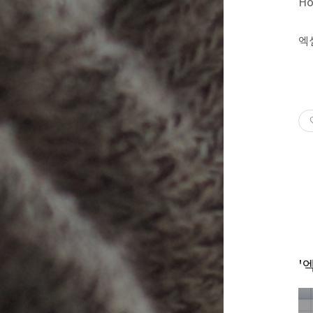
H
엑
'엑