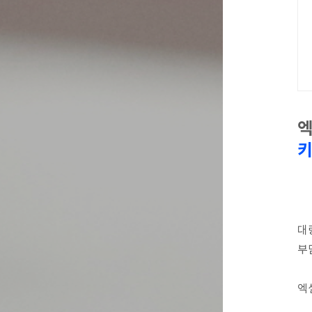
엑
키
대
부
엑