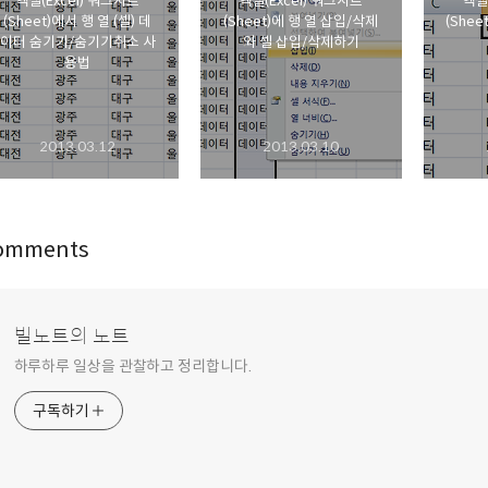
엑셀(Excel) 워크시트
엑셀(Excel) 워크시트
엑셀
(Sheet)에서 행 열 (셀) 데
(Sheet)에 행 열 삽입/삭제
(Shee
이터 숨기기/숨기기취소 사
와 셀 삽입/삭제하기
용법
2013.03.12
2013.03.10
omments
빌노트의 노트
하루하루 일상을 관찰하고 정리합니다.
구독하기