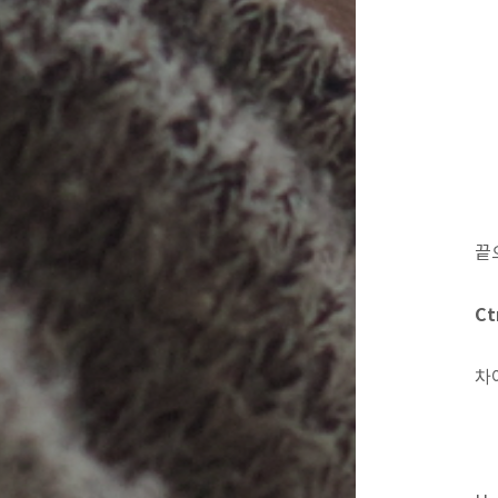
끝
C
차