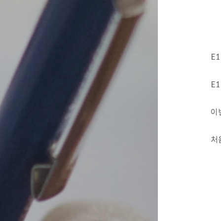
E
E
이
처