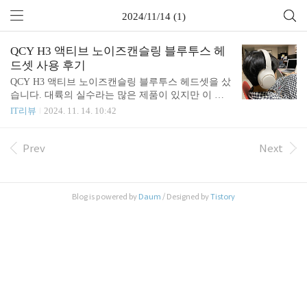
2024/11/14 (1)
QCY H3 액티브 노이즈캔슬링 블루투스 헤
드셋 사용 후기
QCY H3 액티브 노이즈캔슬링 블루투스 헤드셋을 샀
습니다. 대륙의 실수라는 많은 제품이 있지만 이 제
품도 노캔이 되는 헤드셋 중에는 정말 괜찮다는 평이
IT리뷰
2024. 11. 14. 10:42
많았습니다. QCY H3 헤드셋 말고 최근에 H4 제품도
나왔지만 가격은 비싸고 큰 차이가 없어서 그냥 다들
H3만 추천하고 있네요. 그래서 저도 QCY H3 헤드셋
Prev
Next
으로 샀습니다. 가격은 쿠팡에서 3만 원 중반인데 알
리에서 직구로 사면 좀 더 저렴한 걸로 알고 있습니
다. 저는 그냥 빨리 쓰고 싶고 문제없이 받고 싶어서
Blog is powered by
Daum
/ Designed by
Tistory
비싸도 쿠팡에서 샀습니다. 그래도 이 정도 퀄리티에
이 정도 가격이면 나쁘지 않다고 생각합니다. 모델
명: QCY-H3 ANC APP HEADSET자세한 스펙은 위
사진을 참고하세요. 버전, 통신거리, 충전시간, 사용
시간 등을 확인할 수 있..