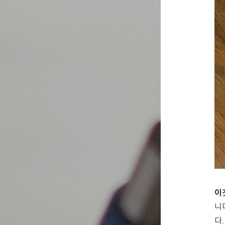
이
니
다