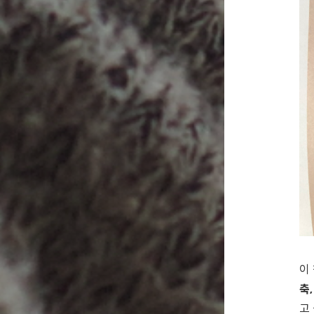
이
축,
고