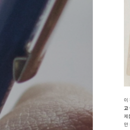
이
고
제
만