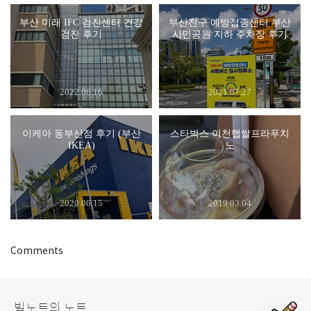
부산 미래 IFC 검진센터 건강
부산진구 예방접종센터 부산
검진 후기
시민공원 지하 주차장 후기
2022.06.16
2021.07.27
이케아 동부산점 후기 (부산
스타벅스 이천햅쌀프라푸치
IKEA)
노
2020.06.15
2019.03.04
Comments
빌노트의 노트