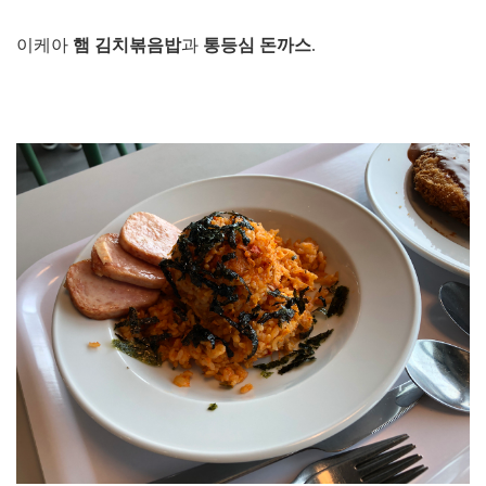
이케아
햄 김치볶음밥
과
통등심 돈까스
.