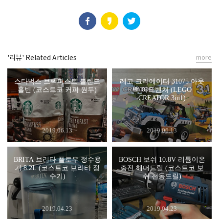
'리뷰' Related Articles
more
스타벅스 브렉퍼스트 블렌드
레고 크리에이터 31075 아웃
홀빈 (코스트코 커피 원두)
백 어드벤쳐 (LEGO
CREATOR 3in1)
2019.06.13
2019.06.13
BRITA 브리타 플로우 정수용
BOSCH 보쉬 10.8V 리튬이온
기 8.2L (코스트코 브리타 정
충전 해머드릴 (코스트코 보
수기)
쉬 전동드릴)
2019.04.23
2019.04.23