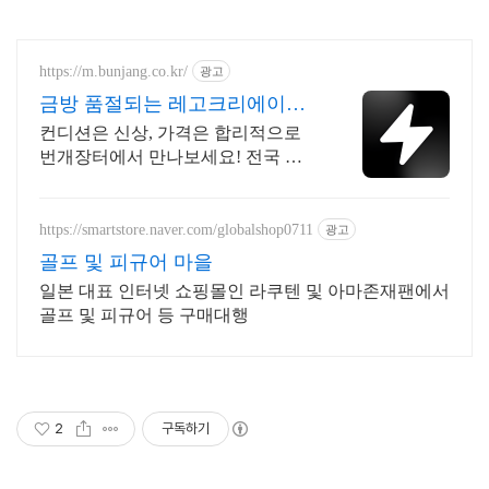
https://m.bunjang.co.kr/
광고
금방 품절되는 레고크리에이터
국내 최대 브랜드 중고거래
컨디션은 신상, 가격은 합리적으로
번개장터에서 만나보세요! 전국 각
지에서 올라오는 전국구 최다 상품
매일 10만 개 이상의 신규 상품 업로
드
https://smartstore.naver.com/globalshop0711
광고
골프 및 피규어 마을
일본 대표 인터넷 쇼핑몰인 라쿠텐 및 아마존재팬에서
골프 및 피규어 등 구매대행
2
구독하기