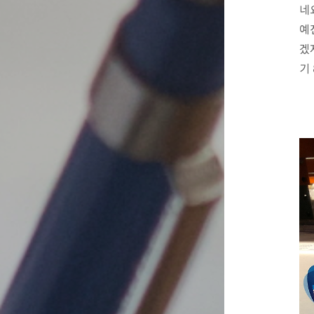
네
예
겠
기 