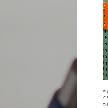
렌
으
아