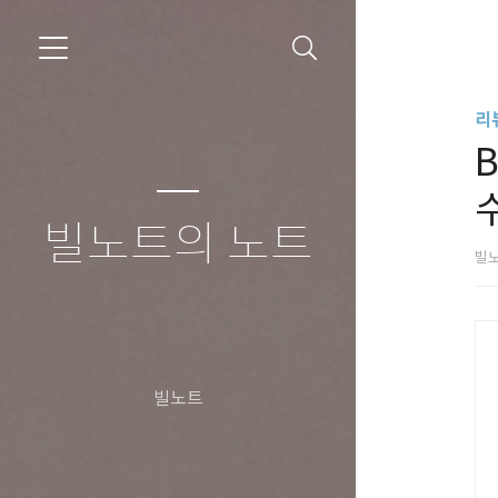
리
빌노트의 노트
빌
빌노트