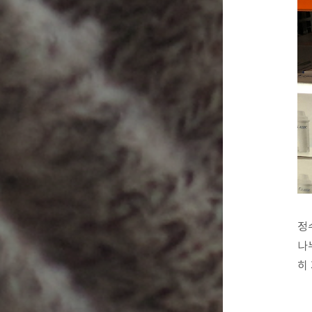
정
나
히