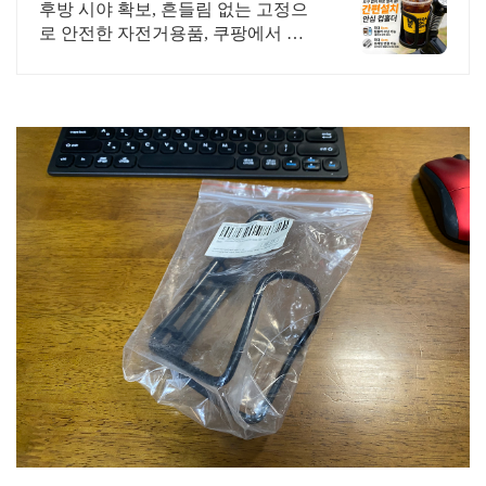
위한 선택
후방 시야 확보, 흔들림 없는 고정으
로 안전한 자전거용품, 쿠팡에서 만
나보세요. 쉬운 장착과 한 손 조작 가
능한 자전거용품, 편의성을 더해보세
요.