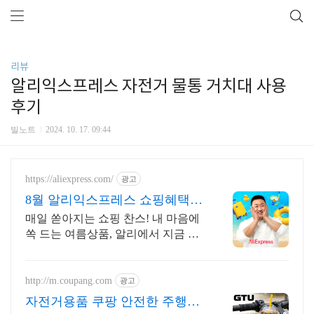
리뷰
알리익스프레스 자전거 물통 거치대 사용
후기
빌노트
2024. 10. 17. 09:44
https://aliexpress.com/
광고
8월 알리익스프레스 쇼핑혜택
알리 첫구매라면 웰컴 혜택!
매일 쏟아지는 쇼핑 찬스! 내 마음에
쏙 드는 여름상품, 알리에서 지금 바
로 득템 쏟아지는 혜택, 알리익스프
레스
http://m.coupang.com
광고
자전거용품 쿠팡 안전한 주행을