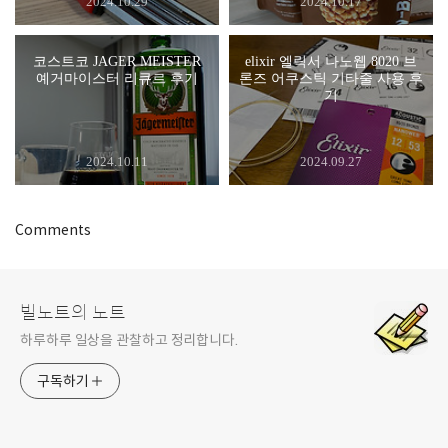
2024.10.29
2024.10.17
코스트코 JAGER MEISTER
elixir 엘릭서 나노웹 8020 브
예거마이스터 리큐르 후기
론즈 어쿠스틱 기타줄 사용 후
기
2024.10.11
2024.09.27
Comments
빌노트의 노트
하루하루 일상을 관찰하고 정리합니다.
구독하기