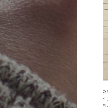
저
식(
이