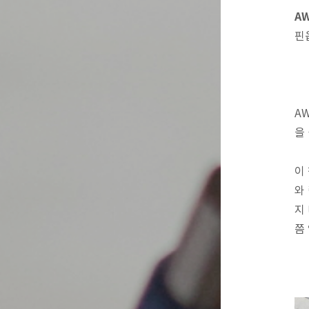
AW
핀
AW
을
이
와
지
쯤